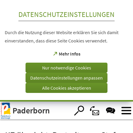
Inhalt anspringen
DATENSCHUTZEINSTELLUNGEN
Durch die Nutzung dieser Website erklären Sie sich damit
einverstanden, dass diese Seite Cookies verwendet.
(Öffnet
Mehr Infos
in
einem
Nur notwendige Cookies
neuen
Tab)
Datenschutzeinstellungen anpassen
Alle Cookies akzeptieren
Visuelle
Paderborn
Assistenzsoftware
öffnen.