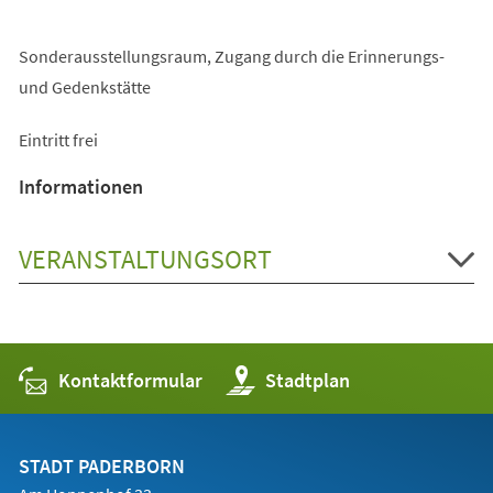
Sonderausstellungsraum, Zugang durch die Erinnerungs-
und Gedenkstätte
Eintritt frei
Informationen
VERANSTALTUNGSORT
Kontaktformular
(Öffnet
Stadtplan
in
einem
neuen
Tab)
STADT PADERBORN