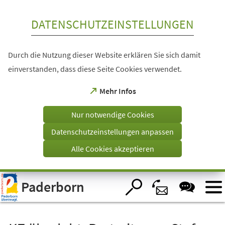
Inhalt anspringen
DATENSCHUTZEINSTELLUNGEN
Durch die Nutzung dieser Website erklären Sie sich damit
einverstanden, dass diese Seite Cookies verwendet.
(Öffnet
Mehr Infos
in
einem
Nur notwendige Cookies
neuen
Tab)
Datenschutzeinstellungen anpassen
Alle Cookies akzeptieren
Visuelle
Paderborn
Assistenzsoftware
öffnen.