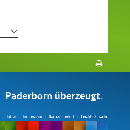
Paderborn überzeugt.
nsblätter
Impressum
Barrierefreiheit
Leichte Sprache