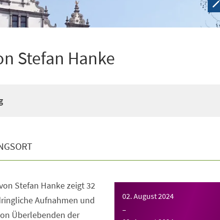
von Stefan Hanke
g
NGSORT
von Stefan Hanke zeigt 32
02. August 2024
dringliche Aufnahmen und
–
von Überlebenden der