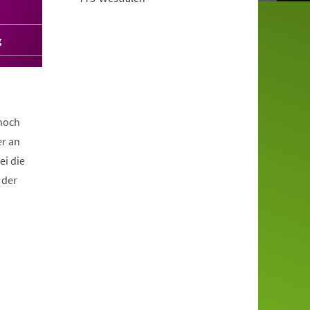
g
 noch
r an
ei die
 der