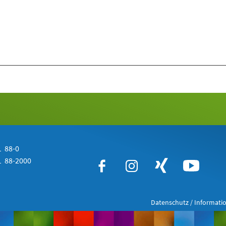
 88-0
 88-2000
Datenschutz / Informatio