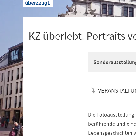
+
1
KZ überlebt. Portraits 
Sonderausstellun
VERANSTALTU
Die Fotoausstellung 
Veranstaltungsinformationen
berührende und ein
Lebensgeschichten 