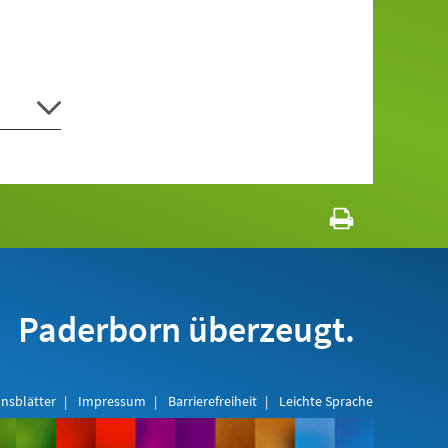
Paderborn überzeugt.
nsblätter
Impressum
Barrierefreiheit
Leichte Sprache