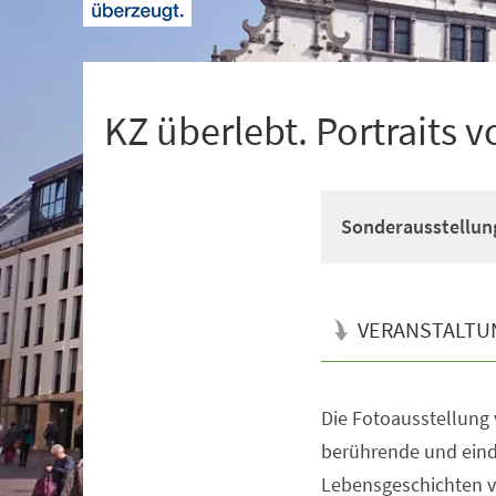
+
1
KZ überlebt. Portraits 
Sonderausstellun
VERANSTALTU
Die Fotoausstellung 
Veranstaltungsinformationen
berührende und ein
Lebensgeschichten 