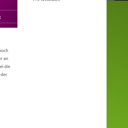
g
 noch
r an
ei die
 der