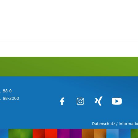
 88-0
 88-2000
Datenschutz / Informatio