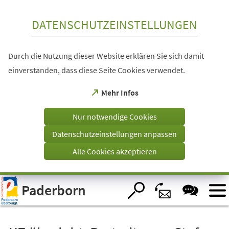
Inhalt anspringen
DATENSCHUTZEINSTELLUNGEN
Durch die Nutzung dieser Website erklären Sie sich damit
einverstanden, dass diese Seite Cookies verwendet.
(Öffnet
Mehr Infos
in
einem
Nur notwendige Cookies
neuen
Tab)
Datenschutzeinstellungen anpassen
Alle Cookies akzeptieren
Visuelle
Paderborn
Assistenzsoftware
öffnen.