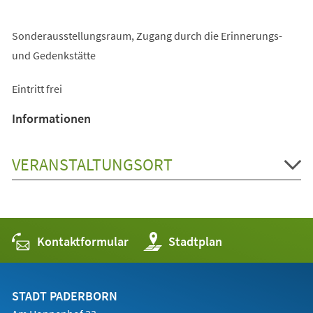
Sonderausstellungsraum, Zugang durch die Erinnerungs-
und Gedenkstätte
Eintritt frei
Informationen
VERANSTALTUNGSORT
Kontaktformular
(Öffnet
Stadtplan
in
einem
neuen
Tab)
STADT PADERBORN