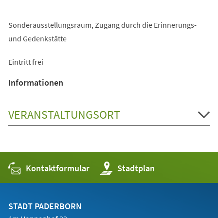
Sonderausstellungsraum, Zugang durch die Erinnerungs-
und Gedenkstätte
Eintritt frei
Informationen
VERANSTALTUNGSORT
Kontaktformular
(Öffnet
Stadtplan
in
einem
neuen
Tab)
STADT PADERBORN