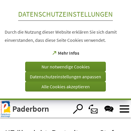
Inhalt anspringen
DATENSCHUTZEINSTELLUNGEN
Durch die Nutzung dieser Website erklären Sie sich damit
einverstanden, dass diese Seite Cookies verwendet.
(Öffnet
Mehr Infos
in
einem
Nur notwendige Cookies
neuen
Tab)
Datenschutzeinstellungen anpassen
Alle Cookies akzeptieren
Visuelle
Paderborn
Assistenzsoftware
öffnen.