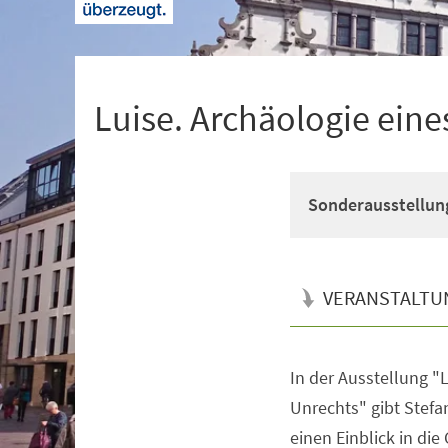
+
1
Luise. Archäologie eine
Sonderausstellun
VERANSTALTU
In der Ausstellung "
Veranstaltungsinformationen
Unrechts" gibt Stefa
einen Einblick in di