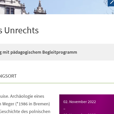
s Unrechts
g mit pädagogischem Begleitprogramm
NGSORT
Luise. Archäologie eines
02. November 2022
n Weger (*1986 in Bremen)
–
e Geschichte des polnischen