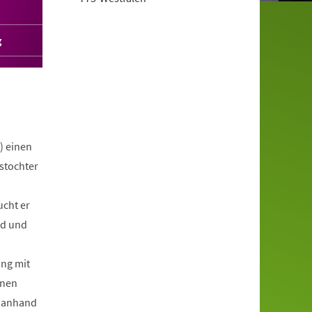
g
) einen
stochter
ucht er
ld und
ung mit
enen
s anhand