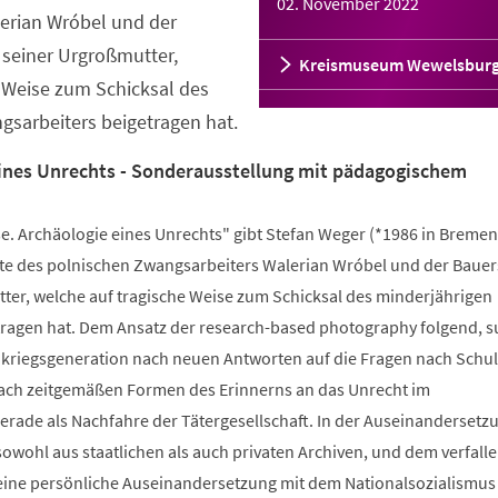
02. November 2022
erian Wróbel und der
 seiner Urgroßmutter,
Kreismuseum Wewelsbur
 Weise zum Schicksal des
sarbeiters beigetragen hat.
eines Unrechts - Sonderausstellung mit pädagogischem
se. Archäologie eines Unrechts" gibt Stefan Weger (*1986 in Bremen
chte des polnischen Zwangsarbeiters Walerian Wróbel und der Bauer
tter, welche auf tragische Weise zum Schicksal des minderjährigen
ragen hat. Dem Ansatz der research-based photography folgend, s
achkriegsgeneration nach neuen Antworten auf die Fragen nach Schu
ach zeitgemäßen Formen des Erinnerns an das Unrecht im
erade als Nachfahre der Tätergesellschaft. In der Auseinandersetz
sowohl aus staatlichen als auch privaten Archiven, und dem verfall
eine persönliche Auseinandersetzung mit dem Nationalsozialismu