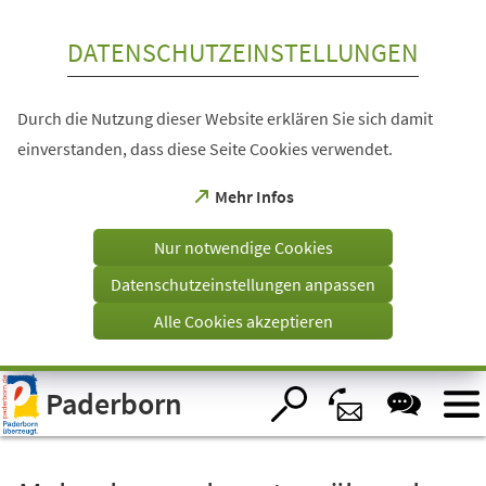
Inhalt anspringen
DATENSCHUTZEINSTELLUNGEN
Durch die Nutzung dieser Website erklären Sie sich damit
einverstanden, dass diese Seite Cookies verwendet.
(Öffnet
Mehr Infos
in
einem
Nur notwendige Cookies
neuen
Tab)
Datenschutzeinstellungen anpassen
Alle Cookies akzeptieren
Visuelle
Paderborn
Assistenzsoftware
öffnen.