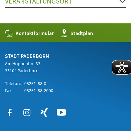
VERANSTALTUNGSORT
Kontaktformular
(Öffnet
Stadtplan
in
einem
neuen
Tab)
STADT PADERBORN
Am Hoppenhof 33
33104 Paderborn
Telefon:
05251 88-0
Fax:
05251 88-2000