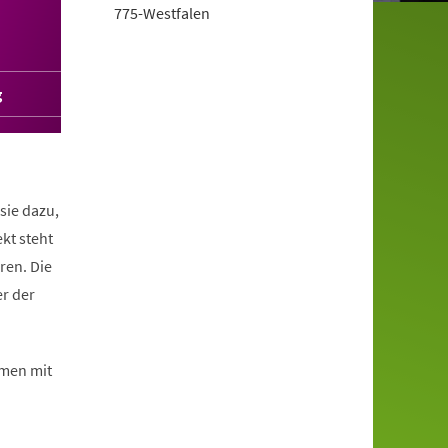
775-Westfalen
g
sie dazu,
kt steht
ren. Die
er der
mmen mit