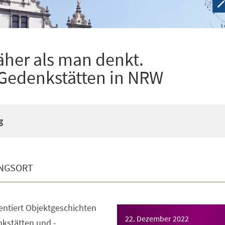
äher als man denkt.
 Gedenkstätten in NRW
g
NGSORT
entiert Objektgeschichten
22. Dezember 2022
kstätten und -