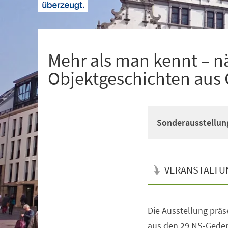
+
1
Mehr als man kennt – n
Objektgeschichten aus
Sonderausstellun
VERANSTALTU
Die Ausstellung präs
Veranstaltungsinformationen
aus den 29 NS-Geden