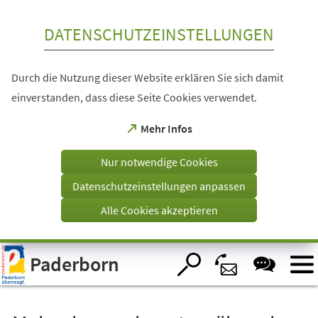
Inhalt anspringen
DATENSCHUTZEINSTELLUNGEN
Durch die Nutzung dieser Website erklären Sie sich damit
einverstanden, dass diese Seite Cookies verwendet.
(Öffnet
Mehr Infos
in
einem
Nur notwendige Cookies
neuen
Tab)
Datenschutzeinstellungen anpassen
Alle Cookies akzeptieren
Visuelle
Paderborn
Assistenzsoftware
öffnen.