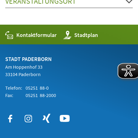
VERANSTALTUNGSORT
Kontaktformular
(Öffnet
Stadtplan
in
einem
neuen
Tab)
STADT PADERBORN
Am Hoppenhof 33
33104 Paderborn
Telefon:
05251 88-0
Fax:
05251 88-2000