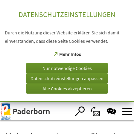
Inhalt anspringen
DATENSCHUTZEINSTELLUNGEN
Durch die Nutzung dieser Website erklären Sie sich damit
einverstanden, dass diese Seite Cookies verwendet.
(Öffnet
Mehr Infos
in
einem
Nur notwendige Cookies
neuen
Tab)
Datenschutzeinstellungen anpassen
Alle Cookies akzeptieren
Visuelle
Paderborn
Assistenzsoftware
öffnen.