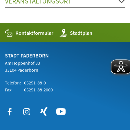
VERANSTALTUNGSORT
Kontaktformular
(Öffnet
Stadtplan
in
einem
neuen
Tab)
STADT PADERBORN
Am Hoppenhof 33
33104 Paderborn
Telefon:
05251 88-0
Fax:
05251 88-2000