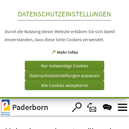
Inhalt anspringen
DATENSCHUTZEINSTELLUNGEN
Durch die Nutzung dieser Website erklären Sie sich damit
einverstanden, dass diese Seite Cookies verwendet.
(Öffnet
Mehr Infos
in
einem
Nur notwendige Cookies
neuen
Tab)
Datenschutzeinstellungen anpassen
Alle Cookies akzeptieren
Visuelle
Paderborn
Assistenzsoftware
öffnen.