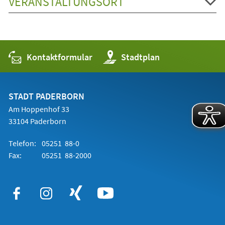
VERANSTALTUNGSORT
Kontaktformular
(Öffnet
Stadtplan
in
einem
neuen
Tab)
STADT PADERBORN
Am Hoppenhof 33
33104 Paderborn
Telefon:
05251 88-0
Fax:
05251 88-2000