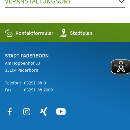
VERANSTALTUNGSORT
Kontaktformular
(Öffnet
Stadtplan
in
einem
neuen
Tab)
STADT PADERBORN
Am Hoppenhof 33
33104 Paderborn
Telefon:
05251 88-0
Fax:
05251 88-2000