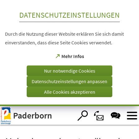
Inhalt anspringen
DATENSCHUTZEINSTELLUNGEN
Durch die Nutzung dieser Website erklären Sie sich damit
einverstanden, dass diese Seite Cookies verwendet.
(Öffnet
Mehr Infos
in
einem
Nur notwendige Cookies
neuen
Tab)
Datenschutzeinstellungen anpassen
Alle Cookies akzeptieren
Visuelle
Paderborn
Assistenzsoftware
öffnen.