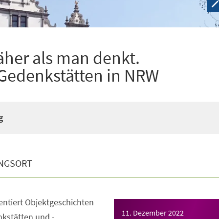
äher als man denkt.
 Gedenkstätten in NRW
g
NGSORT
entiert Objektgeschichten
11. Dezember 2022
kstätten und -