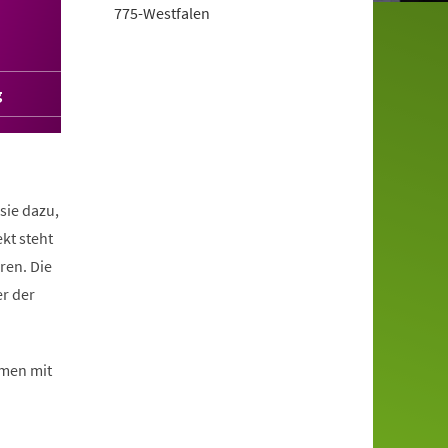
775-Westfalen
g
sie dazu,
kt steht
ren. Die
er der
mmen mit