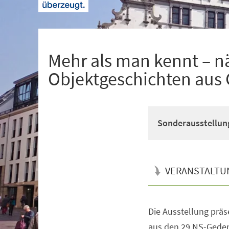
+
1
Mehr als man kennt – n
Objektgeschichten aus
Sonderausstellun
VERANSTALTU
Die Ausstellung präs
Veranstaltungsinformationen
aus den 29 NS-Geden