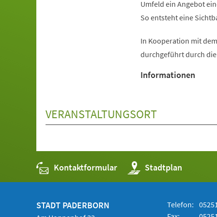
Umfeld ein Angebot ein
So entsteht eine Sichtb
In Kooperation mit dem
durchgeführt durch di
Informationen
VERANSTALTUNGSORT
Kontaktformular
(Öffnet
Stadtplan
in
einem
neuen
Tab)
STADT PADERBORN
Telefon:
05251
Fax:
05251