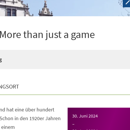
– More than just a game
g
NGSORT
nd hat eine über hundert
30. Juni 2024
. Schon in den 1920er Jahren
–
u einem