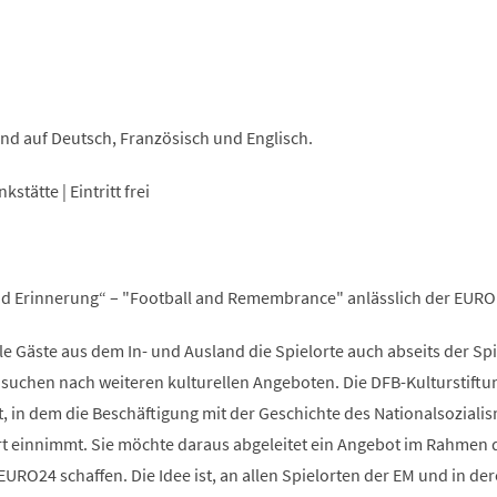
ind auf Deutsch, Französisch und Englisch.
tätte | Eintritt frei
nd Erinnerung“ – "Football and Remembrance" anlässlich der EURO
 Gäste aus dem In- und Ausland die Spielorte auch abseits der Spi
 suchen nach weiteren kulturellen Angeboten. Die DFB-Kulturstiftu
tet, in dem die Beschäftigung mit der Geschichte des Nationalsoziali
t einnimmt. Sie möchte daraus abgeleitet ein Angebot im Rahmen 
RO24 schaffen. Die Idee ist, an allen Spielorten der EM und in de