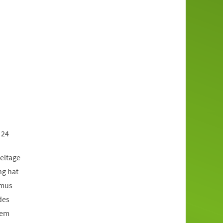
 24
eltage
ng hat
smus
des
rem