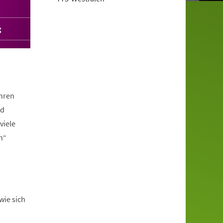
g
ahren
nd
viele
n“
wie sich