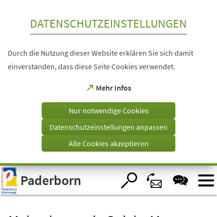
Inhalt anspringen
DATENSCHUTZEINSTELLUNGEN
Durch die Nutzung dieser Website erklären Sie sich damit
einverstanden, dass diese Seite Cookies verwendet.
(Öffnet
Mehr Infos
in
einem
Nur notwendige Cookies
neuen
Tab)
Datenschutzeinstellungen anpassen
Alle Cookies akzeptieren
Visuelle
Paderborn
Assistenzsoftware
öffnen.