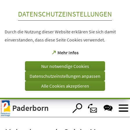
Inhalt anspringen
DATENSCHUTZEINSTELLUNGEN
Durch die Nutzung dieser Website erklären Sie sich damit
einverstanden, dass diese Seite Cookies verwendet.
(Öffnet
Mehr Infos
in
einem
Nur notwendige Cookies
neuen
Tab)
Datenschutzeinstellungen anpassen
Alle Cookies akzeptieren
Visuelle
Paderborn
Assistenzsoftware
öffnen.