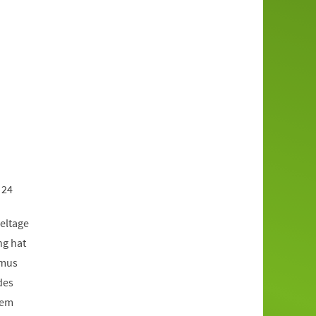
 24
eltage
ng hat
smus
des
rem