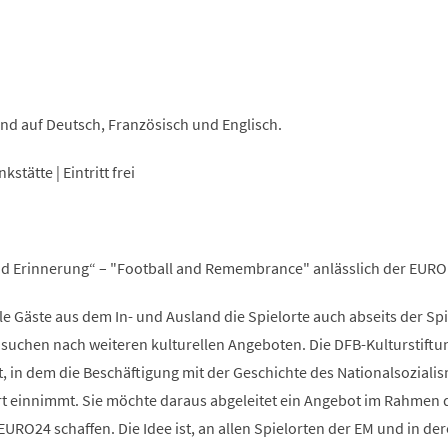
ind auf Deutsch, Französisch und Englisch.
tätte | Eintritt frei
nd Erinnerung“ – "Football and Remembrance" anlässlich der EURO
 Gäste aus dem In- und Ausland die Spielorte auch abseits der Spi
 suchen nach weiteren kulturellen Angeboten. Die DFB-Kulturstiftu
tet, in dem die Beschäftigung mit der Geschichte des Nationalsoziali
t einnimmt. Sie möchte daraus abgeleitet ein Angebot im Rahmen 
RO24 schaffen. Die Idee ist, an allen Spielorten der EM und in de