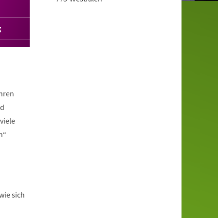
g
ahren
nd
viele
n“
wie sich