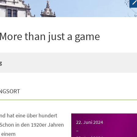
– More than just a game
g
NGSORT
nd hat eine über hundert
22. Juni 2024
. Schon in den 1920er Jahren
–
u einem