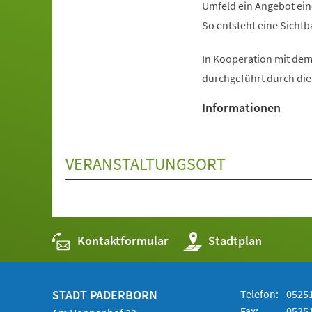
Umfeld ein Angebot ein
So entsteht eine Sichtb
In Kooperation mit dem
durchgeführt durch di
Informationen
VERANSTALTUNGSORT
Kontaktformular
(Öffnet
Stadtplan
in
einem
neuen
Tab)
STADT PADERBORN
Telefon:
05251
Fax:
05251