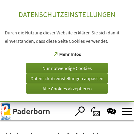
Inhalt anspringen
DATENSCHUTZEINSTELLUNGEN
Durch die Nutzung dieser Website erklären Sie sich damit
einverstanden, dass diese Seite Cookies verwendet.
(Öffnet
Mehr Infos
in
einem
Nur notwendige Cookies
neuen
Tab)
Datenschutzeinstellungen anpassen
Alle Cookies akzeptieren
Visuelle
Paderborn
Assistenzsoftware
öffnen.