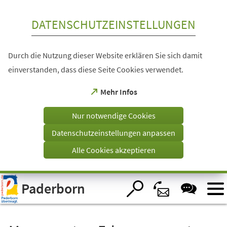
Inhalt anspringen
DATENSCHUTZEINSTELLUNGEN
Durch die Nutzung dieser Website erklären Sie sich damit
einverstanden, dass diese Seite Cookies verwendet.
(Öffnet
Mehr Infos
in
einem
Nur notwendige Cookies
neuen
Tab)
Datenschutzeinstellungen anpassen
Alle Cookies akzeptieren
Visuelle
Paderborn
Assistenzsoftware
öffnen.