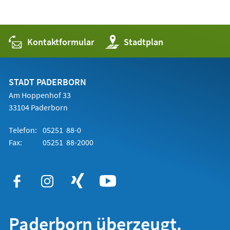
Kontaktformular
(Öffnet
Stadtplan
in
einem
neuen
Tab)
STADT PADERBORN
Am Hoppenhof 33
33104 Paderborn
Telefon:
05251 88-0
Fax:
05251 88-2000
Paderborn überzeugt.