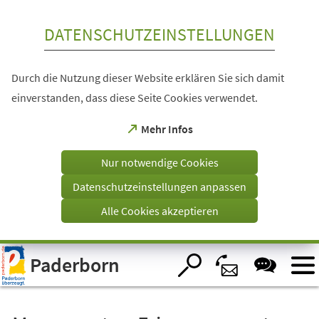
Inhalt anspringen
DATENSCHUTZEINSTELLUNGEN
Durch die Nutzung dieser Website erklären Sie sich damit
einverstanden, dass diese Seite Cookies verwendet.
(Öffnet
Mehr Infos
in
einem
Nur notwendige Cookies
neuen
Tab)
Datenschutzeinstellungen anpassen
Alle Cookies akzeptieren
Visuelle
Paderborn
Assistenzsoftware
öffnen.