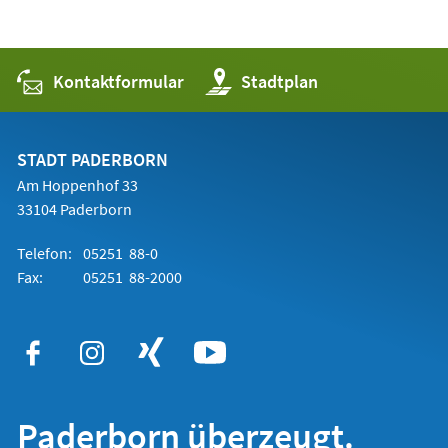
Kontaktformular
(Öffnet
Stadtplan
in
einem
neuen
Tab)
STADT PADERBORN
Am Hoppenhof 33
33104 Paderborn
Telefon:
05251 88-0
Fax:
05251 88-2000
Paderborn überzeugt.