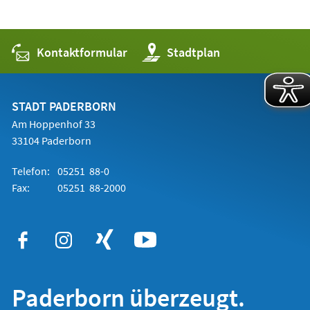
Kontaktformular
(Öffnet
Stadtplan
in
einem
neuen
Tab)
STADT PADERBORN
Am Hoppenhof 33
33104 Paderborn
Telefon:
05251 88-0
Fax:
05251 88-2000
Paderborn überzeugt.