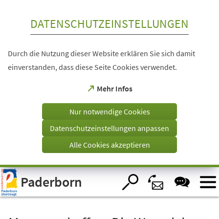
Inhalt anspringen
DATENSCHUTZEINSTELLUNGEN
Durch die Nutzung dieser Website erklären Sie sich damit
einverstanden, dass diese Seite Cookies verwendet.
(Öffnet
Mehr Infos
in
einem
Nur notwendige Cookies
neuen
Tab)
Datenschutzeinstellungen anpassen
Alle Cookies akzeptieren
Visuelle
Paderborn
Assistenzsoftware
öffnen.