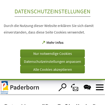
Inhalt anspringen
DATENSCHUTZEINSTELLUNGEN
Durch die Nutzung dieser Website erklären Sie sich damit
einverstanden, dass diese Seite Cookies verwendet.
(Öffnet
Mehr Infos
in
einem
Nur notwendige Cookies
neuen
Tab)
Datenschutzeinstellungen anpassen
Alle Cookies akzeptieren
Visuelle
Paderborn
Assistenzsoftware
öffnen.