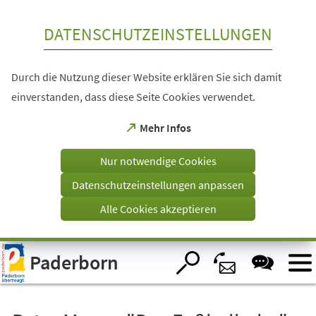
Inhalt anspringen
DATENSCHUTZEINSTELLUNGEN
Durch die Nutzung dieser Website erklären Sie sich damit
einverstanden, dass diese Seite Cookies verwendet.
(Öffnet
Mehr Infos
in
einem
Nur notwendige Cookies
neuen
Tab)
Datenschutzeinstellungen anpassen
Alle Cookies akzeptieren
Visuelle
Paderborn
Assistenzsoftware
öffnen.