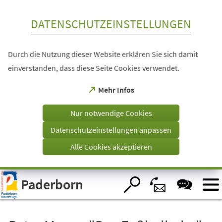
Inhalt anspringen
DATENSCHUTZEINSTELLUNGEN
Durch die Nutzung dieser Website erklären Sie sich damit
einverstanden, dass diese Seite Cookies verwendet.
(Öffnet
Mehr Infos
in
einem
Nur notwendige Cookies
neuen
Tab)
Datenschutzeinstellungen anpassen
Alle Cookies akzeptieren
Visuelle
Paderborn
Assistenzsoftware
öffnen.