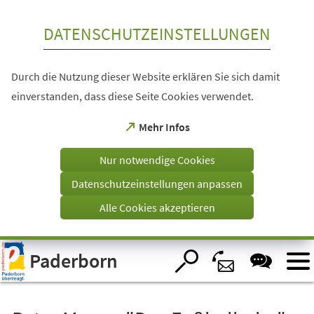
Inhalt anspringen
DATENSCHUTZEINSTELLUNGEN
Durch die Nutzung dieser Website erklären Sie sich damit
einverstanden, dass diese Seite Cookies verwendet.
(Öffnet
Mehr Infos
in
einem
Nur notwendige Cookies
neuen
Tab)
Datenschutzeinstellungen anpassen
Alle Cookies akzeptieren
Visuelle
Paderborn
Assistenzsoftware
öffnen.