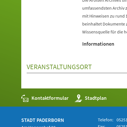
Die Arolsen Archives s
umfassendsten Archiv 
mit Hinweisen zu rund
beinhaltet Dokumente z
Wissensquelle für die h
Informationen
VERANSTALTUNGSORT
Kontaktformular
(Öffnet
Stadtplan
in
einem
neuen
Tab)
STADT PADERBORN
Telefon:
05251
Fax:
05251