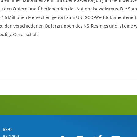
ind ein internationales Zentrum über NS-Verfolgung mit dem weltwe
zu den Opfern und Überlebenden des Nationalsozialismus. Die Sa
 17,5 Millionen Men-schen gehört zum UNESCO-Weltdokumentenerb
u den verschiedenen Opfergruppen des NS-Regimes und ist eine w
eutige Gesellschaft.
 88-0
 88-2000