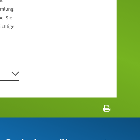
it
mmlung
e. Sie
ichtige