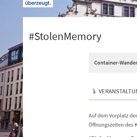
+
1
#StolenMemory
Container-Wandera
VERANSTALTU
Auf dem Vorplatz de
Veranstaltungsinformationen
Öffnungszeiten des 