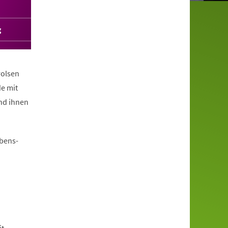
g
rolsen
e mit
nd ihnen
ebens-