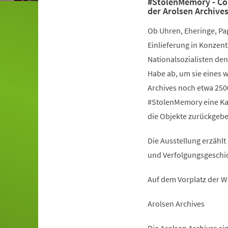
#StolenMemory - Co
der Arolsen Archive
Ob Uhren, Eheringe, Pap
Einlieferung in Konzen
Nationalsozialisten de
Habe ab, um sie eines w
Archives noch etwa 250
#StolenMemory eine Kam
die Objekte zurückgeb
Die Ausstellung erzähl
und Verfolgungsgeschi
Auf dem Vorplatz der 
Arolsen Archives