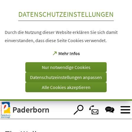
Inhalt anspringen
DATENSCHUTZEINSTELLUNGEN
Durch die Nutzung dieser Website erklären Sie sich damit
einverstanden, dass diese Seite Cookies verwendet.
(Öffnet
Mehr Infos
in
einem
Nur notwendige Cookies
neuen
Tab)
Datenschutzeinstellungen anpassen
Alle Cookies akzeptieren
Visuelle
Paderborn
Assistenzsoftware
öffnen.