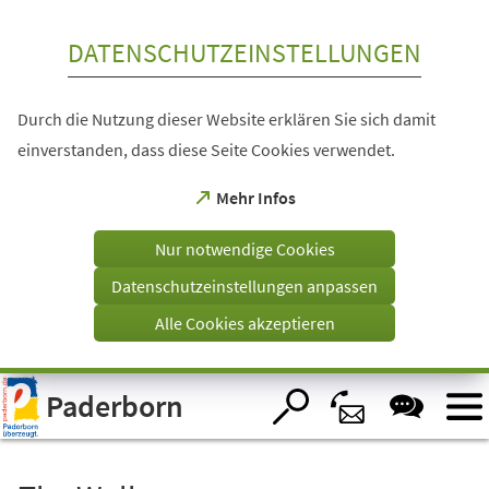
Inhalt anspringen
DATENSCHUTZEINSTELLUNGEN
Durch die Nutzung dieser Website erklären Sie sich damit
einverstanden, dass diese Seite Cookies verwendet.
(Öffnet
Mehr Infos
in
einem
Nur notwendige Cookies
neuen
Tab)
Datenschutzeinstellungen anpassen
Alle Cookies akzeptieren
Visuelle
Paderborn
Assistenzsoftware
öffnen.