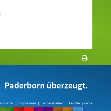
.
Paderborn überzeugt.
nsblätter
Impressum
Barrierefreiheit
Leichte Sprache