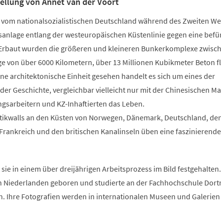
tellung von Annet van der Voort
ne vom nationalsozialistischen Deutschland während des Zweiten We
gsanlage entlang der westeuropäischen Küstenlinie gegen eine befü
n. Erbaut wurden die größeren und kleineren Bunkerkomplexe zwisc
ge von über 6000 Kilometern, über 13 Millionen Kubikmeter Beton f
ine architektonische Einheit gesehen handelt es sich um eines der
er Geschichte, vergleichbar vielleicht nur mit der Chinesischen Ma
ngsarbeitern und KZ-Inhaftierten das Leben.
ntikwalls an den Küsten von Norwegen, Dänemark, Deutschland, de
 Frankreich und den britischen Kanalinseln üben eine faszinierend
 sie in einem über dreijährigen Arbeitsprozess im Bild festgehalten.
en Niederlanden geboren und studierte an der Fachhochschule Dor
. Ihre Fotografien werden in internationalen Museen und Galerien