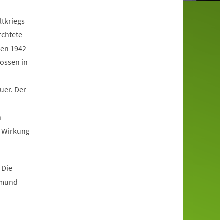
ltkriegs
rchtete
hen 1942
lossen in
uer. Der
n
e Wirkung
 Die
tmund