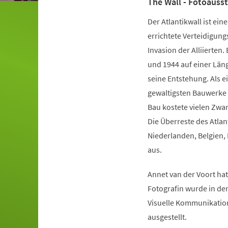
The Wall - Fotoauss
Der Atlantikwall ist ei
errichtete Verteidigun
Invasion der Alliierte
und 1944 auf einer Län
seine Entstehung. Als e
gewaltigsten Bauwerke d
Bau kostete vielen Zwa
Die Überreste des Atla
Niederlanden, Belgien,
aus.
Annet van der Voort hat
Fotografin wurde in d
Visuelle Kommunikation
ausgestellt.