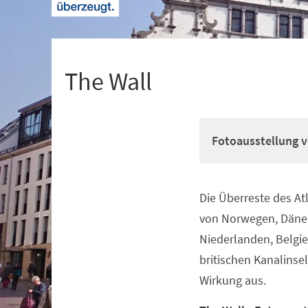
+
1
The Wall
Fotoausstellung v
Die Überreste des At
Veranstaltungsinformationen
von Norwegen, Däne
Niederlanden, Belgie
britischen Kanalinse
Wirkung aus.