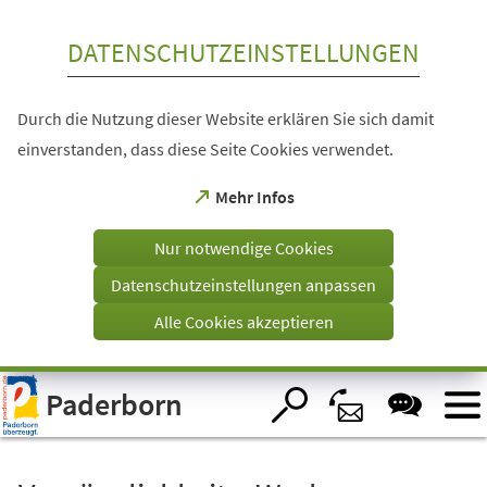
Inhalt anspringen
DATENSCHUTZEINSTELLUNGEN
Durch die Nutzung dieser Website erklären Sie sich damit
einverstanden, dass diese Seite Cookies verwendet.
(Öffnet
Mehr Infos
in
einem
Nur notwendige Cookies
neuen
Tab)
Datenschutzeinstellungen anpassen
Alle Cookies akzeptieren
Visuelle
Paderborn
Assistenzsoftware
öffnen.