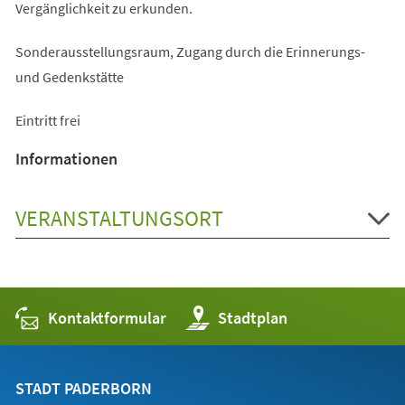
Vergänglichkeit zu erkunden.
Sonderausstellungsraum, Zugang durch die Erinnerungs-
und Gedenkstätte
Eintritt frei
Informationen
VERANSTALTUNGSORT
Kontaktformular
(Öffnet
Stadtplan
in
einem
neuen
Tab)
STADT PADERBORN