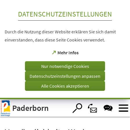
Inhalt anspringen
DATENSCHUTZEINSTELLUNGEN
Durch die Nutzung dieser Website erklären Sie sich damit
einverstanden, dass diese Seite Cookies verwendet.
(Öffnet
Mehr Infos
in
einem
Nur notwendige Cookies
neuen
Tab)
Datenschutzeinstellungen anpassen
Alle Cookies akzeptieren
Visuelle
Paderborn
Assistenzsoftware
öffnen.