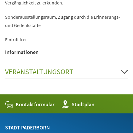
Vergänglichkeit zu erkunden.
Sonderausstellungsraum, Zugang durch die Erinnerungs-
und Gedenkstätte
Eintritt frei
Informationen
VERANSTALTUNGSORT
Kontaktformular
(Öffnet
Stadtplan
in
einem
neuen
Tab)
STADT PADERBORN