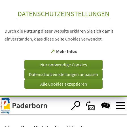
Inhalt anspringen
DATENSCHUTZEINSTELLUNGEN
Durch die Nutzung dieser Website erklären Sie sich damit
einverstanden, dass diese Seite Cookies verwendet.
(Öffnet
Mehr Infos
in
einem
Nur notwendige Cookies
neuen
Tab)
Datenschutzeinstellungen anpassen
Alle Cookies akzeptieren
Visuelle
Paderborn
Assistenzsoftware
öffnen.