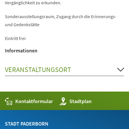
Vergänglichkeit zu erkunden.
Sonderausstellungsraum, Zugang durch die Erinnerungs-
und Gedenkstätte
Eintritt frei
Informationen
VERANSTALTUNGSORT
Kontaktformular
(Öffnet
Stadtplan
in
einem
neuen
Tab)
STADT PADERBORN