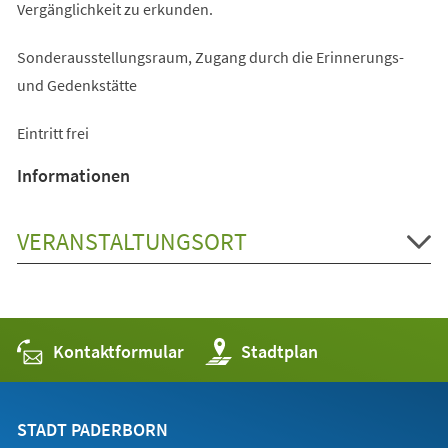
Vergänglichkeit zu erkunden.
Sonderausstellungsraum, Zugang durch die Erinnerungs-
und Gedenkstätte
Eintritt frei
Informationen
VERANSTALTUNGSORT
Kontaktformular
(Öffnet
Stadtplan
in
einem
neuen
Tab)
STADT PADERBORN