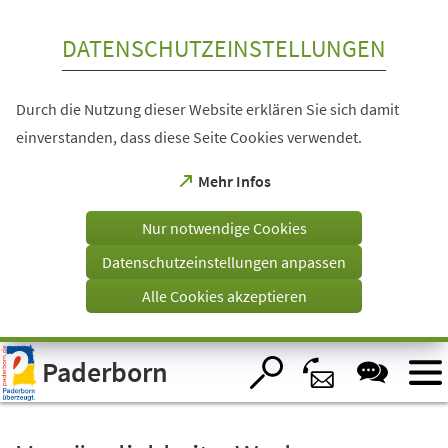
Inhalt anspringen
DATENSCHUTZEINSTELLUNGEN
Durch die Nutzung dieser Website erklären Sie sich damit
einverstanden, dass diese Seite Cookies verwendet.
(Öffnet
Mehr Infos
in
einem
Nur notwendige Cookies
neuen
Tab)
Datenschutzeinstellungen anpassen
Alle Cookies akzeptieren
Visuelle
Paderborn
Assistenzsoftware
öffnen.