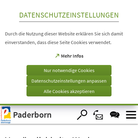
Inhalt anspringen
DATENSCHUTZEINSTELLUNGEN
Durch die Nutzung dieser Website erklären Sie sich damit
einverstanden, dass diese Seite Cookies verwendet.
(Öffnet
Mehr Infos
in
einem
Nur notwendige Cookies
neuen
Tab)
Datenschutzeinstellungen anpassen
Alle Cookies akzeptieren
Visuelle
Paderborn
Assistenzsoftware
öffnen.