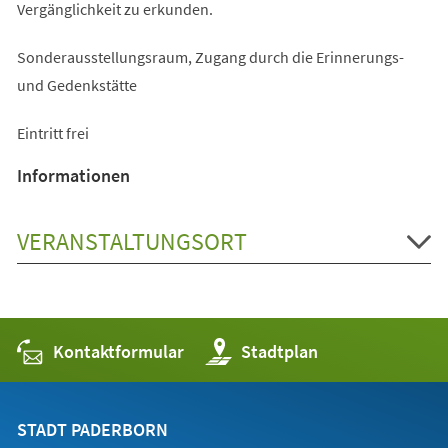
Vergänglichkeit zu erkunden.
Sonderausstellungsraum, Zugang durch die Erinnerungs-
und Gedenkstätte
Eintritt frei
Informationen
VERANSTALTUNGSORT
Kontaktformular
(Öffnet
Stadtplan
in
einem
neuen
Tab)
STADT PADERBORN