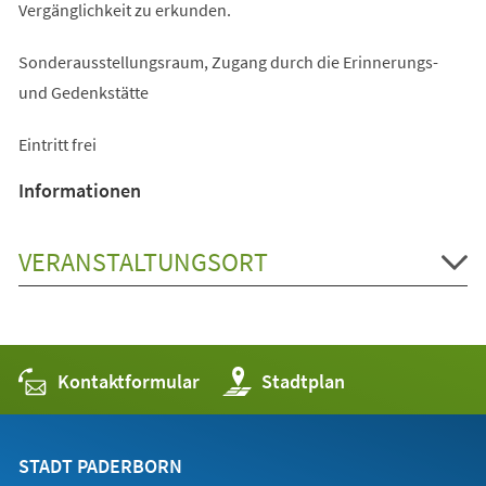
Vergänglichkeit zu erkunden.
Sonderausstellungsraum, Zugang durch die Erinnerungs-
und Gedenkstätte
Eintritt frei
Informationen
VERANSTALTUNGSORT
Kontaktformular
(Öffnet
Stadtplan
in
einem
neuen
Tab)
STADT PADERBORN