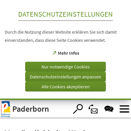
Inhalt anspringen
DATENSCHUTZEINSTELLUNGEN
Durch die Nutzung dieser Website erklären Sie sich damit
einverstanden, dass diese Seite Cookies verwendet.
(Öffnet
Mehr Infos
in
einem
Nur notwendige Cookies
neuen
Tab)
Datenschutzeinstellungen anpassen
Alle Cookies akzeptieren
Visuelle
Paderborn
Assistenzsoftware
öffnen.