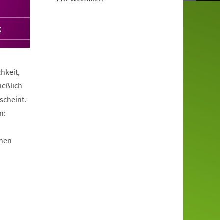
g
hkeit,
ießlich
scheint.
n:
enen