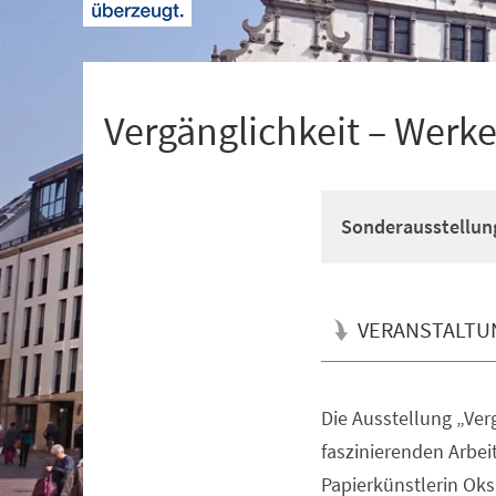
+
1
Vergänglichkeit – Werk
Sonderausstellun
VERANSTALTU
Die Ausstellung „Verg
Veranstaltungsinformationen
faszinierenden Arbei
Papierkünstlerin Ok