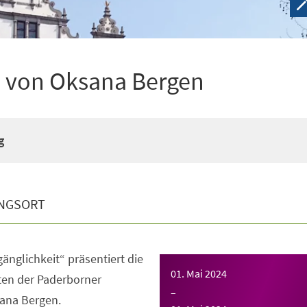
e von Oksana Bergen
g
NGSORT
änglichkeit“ präsentiert die
01. Mai 2024
ten der Paderborner
–
sana Bergen.