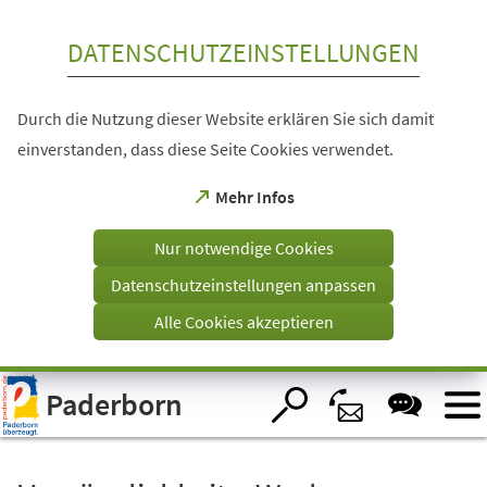
Inhalt anspringen
DATENSCHUTZEINSTELLUNGEN
Durch die Nutzung dieser Website erklären Sie sich damit
einverstanden, dass diese Seite Cookies verwendet.
(Öffnet
Mehr Infos
in
einem
Nur notwendige Cookies
neuen
Tab)
Datenschutzeinstellungen anpassen
Alle Cookies akzeptieren
Visuelle
Paderborn
Assistenzsoftware
öffnen.