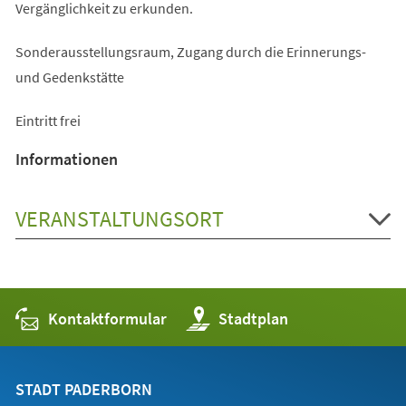
Vergänglichkeit zu erkunden.
Sonderausstellungsraum, Zugang durch die Erinnerungs-
und Gedenkstätte
Eintritt frei
Informationen
VERANSTALTUNGSORT
Kontaktformular
(Öffnet
Stadtplan
in
einem
neuen
Tab)
STADT PADERBORN