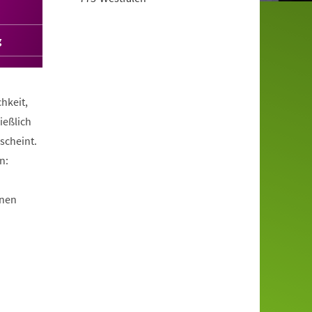
g
hkeit,
ießlich
scheint.
n:
enen