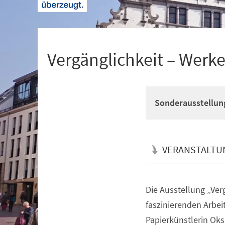
+
1
Vergänglichkeit – Werk
Sonderausstellun
VERANSTALTU
Die Ausstellung „Verg
Veranstaltungsinformationen
faszinierenden Arbei
Papierkünstlerin Ok