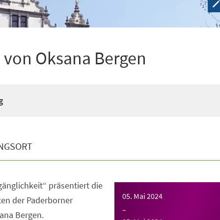
e von Oksana Bergen
g
NGSORT
änglichkeit“ präsentiert die
05. Mai 2024
ten der Paderborner
–
sana Bergen.