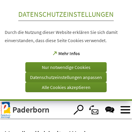
Inhalt anspringen
DATENSCHUTZEINSTELLUNGEN
Durch die Nutzung dieser Website erklären Sie sich damit
einverstanden, dass diese Seite Cookies verwendet.
(Öffnet
Mehr Infos
in
einem
Nur notwendige Cookies
neuen
Tab)
Datenschutzeinstellungen anpassen
Alle Cookies akzeptieren
Visuelle
Paderborn
Assistenzsoftware
öffnen.