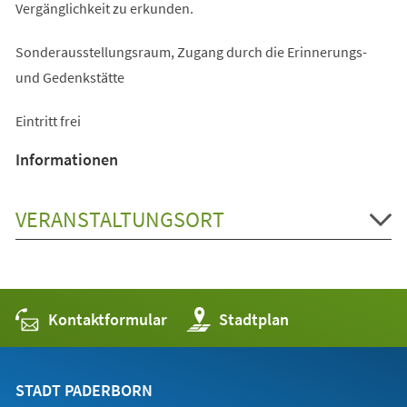
Vergänglichkeit zu erkunden.
Sonderausstellungsraum, Zugang durch die Erinnerungs-
und Gedenkstätte
Eintritt frei
Informationen
VERANSTALTUNGSORT
Kontaktformular
(Öffnet
Stadtplan
in
einem
neuen
Tab)
STADT PADERBORN