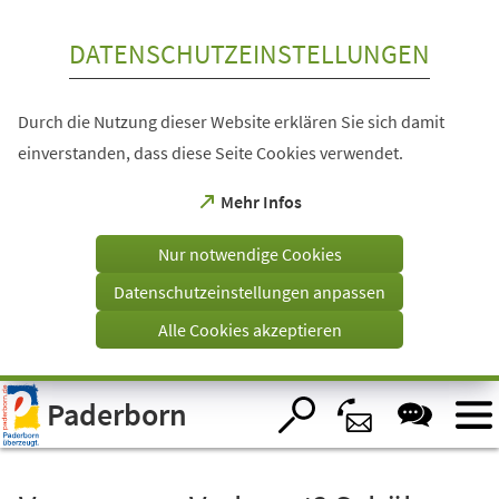
Inhalt anspringen
DATENSCHUTZEINSTELLUNGEN
Durch die Nutzung dieser Website erklären Sie sich damit
einverstanden, dass diese Seite Cookies verwendet.
(Öffnet
Mehr Infos
in
einem
Nur notwendige Cookies
neuen
Tab)
Datenschutzeinstellungen anpassen
Alle Cookies akzeptieren
Visuelle
Paderborn
Assistenzsoftware
öffnen.