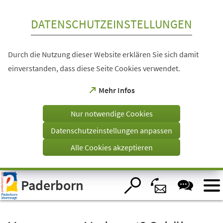
Inhalt anspringen
DATENSCHUTZEINSTELLUNGEN
Durch die Nutzung dieser Website erklären Sie sich damit
einverstanden, dass diese Seite Cookies verwendet.
(Öffnet
Mehr Infos
in
einem
Nur notwendige Cookies
neuen
Tab)
Datenschutzeinstellungen anpassen
Alle Cookies akzeptieren
Visuelle
Paderborn
Assistenzsoftware
öffnen.