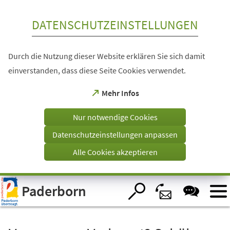
Inhalt anspringen
DATENSCHUTZEINSTELLUNGEN
Durch die Nutzung dieser Website erklären Sie sich damit
einverstanden, dass diese Seite Cookies verwendet.
(Öffnet
Mehr Infos
in
einem
Nur notwendige Cookies
neuen
Tab)
Datenschutzeinstellungen anpassen
Alle Cookies akzeptieren
Visuelle
Paderborn
Assistenzsoftware
öffnen.