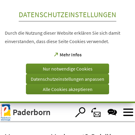
Inhalt anspringen
DATENSCHUTZEINSTELLUNGEN
Durch die Nutzung dieser Website erklären Sie sich damit
einverstanden, dass diese Seite Cookies verwendet.
(Öffnet
Mehr Infos
in
einem
Nur notwendige Cookies
neuen
Tab)
Datenschutzeinstellungen anpassen
Alle Cookies akzeptieren
Visuelle
Paderborn
Assistenzsoftware
öffnen.