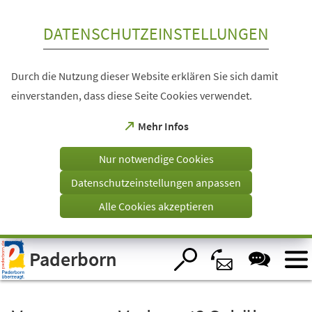
Inhalt anspringen
DATENSCHUTZEINSTELLUNGEN
Durch die Nutzung dieser Website erklären Sie sich damit
einverstanden, dass diese Seite Cookies verwendet.
(Öffnet
Mehr Infos
in
einem
Nur notwendige Cookies
neuen
Tab)
Datenschutzeinstellungen anpassen
Alle Cookies akzeptieren
Visuelle
Paderborn
Assistenzsoftware
öffnen.