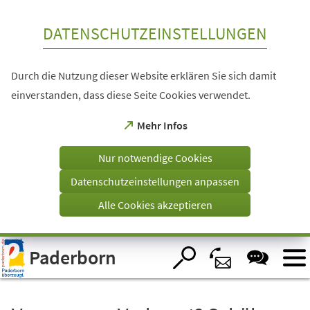
Inhalt anspringen
DATENSCHUTZEINSTELLUNGEN
Durch die Nutzung dieser Website erklären Sie sich damit
einverstanden, dass diese Seite Cookies verwendet.
(Öffnet
Mehr Infos
in
einem
Nur notwendige Cookies
neuen
Tab)
Datenschutzeinstellungen anpassen
Alle Cookies akzeptieren
Visuelle
Paderborn
Assistenzsoftware
öffnen.