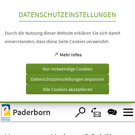
Inhalt anspringen
DATENSCHUTZEINSTELLUNGEN
Durch die Nutzung dieser Website erklären Sie sich damit
einverstanden, dass diese Seite Cookies verwendet.
(Öffnet
Mehr Infos
in
einem
Nur notwendige Cookies
neuen
Tab)
Datenschutzeinstellungen anpassen
Alle Cookies akzeptieren
Visuelle
Paderborn
Assistenzsoftware
öffnen.