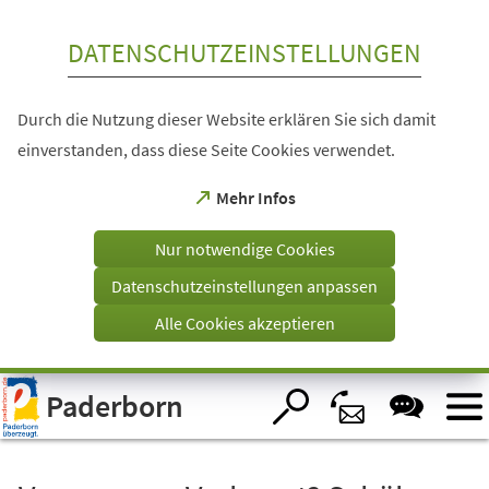
Inhalt anspringen
DATENSCHUTZEINSTELLUNGEN
Durch die Nutzung dieser Website erklären Sie sich damit
einverstanden, dass diese Seite Cookies verwendet.
(Öffnet
Mehr Infos
in
einem
Nur notwendige Cookies
neuen
Tab)
Datenschutzeinstellungen anpassen
Alle Cookies akzeptieren
Visuelle
Paderborn
Assistenzsoftware
öffnen.