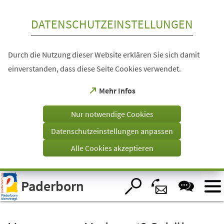
Inhalt anspringen
DATENSCHUTZEINSTELLUNGEN
Durch die Nutzung dieser Website erklären Sie sich damit
einverstanden, dass diese Seite Cookies verwendet.
(Öffnet
Mehr Infos
in
einem
Nur notwendige Cookies
neuen
Tab)
Datenschutzeinstellungen anpassen
Alle Cookies akzeptieren
Visuelle
Paderborn
Assistenzsoftware
öffnen.