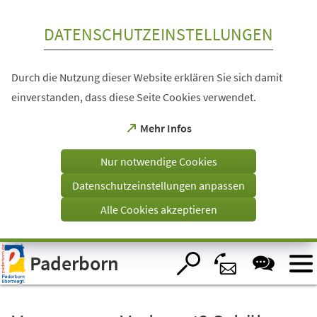
Inhalt anspringen
DATENSCHUTZEINSTELLUNGEN
Durch die Nutzung dieser Website erklären Sie sich damit
einverstanden, dass diese Seite Cookies verwendet.
(Öffnet
Mehr Infos
in
einem
Nur notwendige Cookies
neuen
Tab)
Datenschutzeinstellungen anpassen
Alle Cookies akzeptieren
Visuelle
Paderborn
Assistenzsoftware
öffnen.